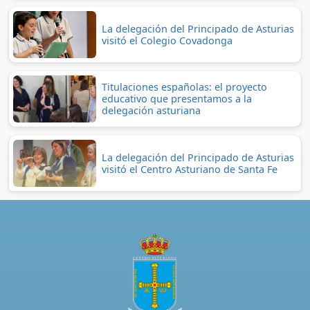
La delegación del Principado de Asturias
visitó el Colegio Covadonga
Titulaciones españolas: el proyecto
educativo que presentamos a la
delegación asturiana
La delegación del Principado de Asturias
visitó el Centro Asturiano de Santa Fe