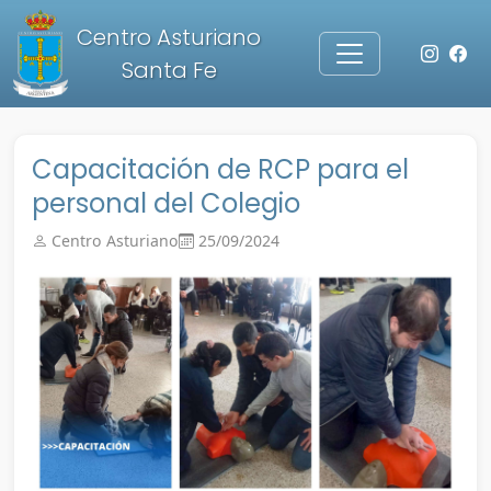
Centro Asturiano
Santa Fe
Capacitación de RCP para el
personal del Colegio
Centro Asturiano
25/09/2024