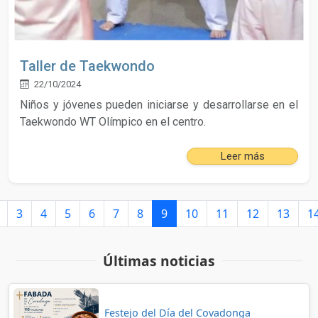
Taller de Taekwondo
22/10/2024
Niños y jóvenes pueden iniciarse y desarrollarse en el
Taekwondo WT Olímpico en el centro.
Leer más
3
4
5
6
7
8
9
10
11
12
13
1
Últimas noticias
Festejo del Día del Covadonga