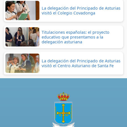
La delegación del Principado de Asturias
visitó el Colegio Covadonga
Titulaciones españolas: el proyecto
educativo que presentamos a la
delegación asturiana
La delegación del Principado de Asturias
visitó el Centro Asturiano de Santa Fe