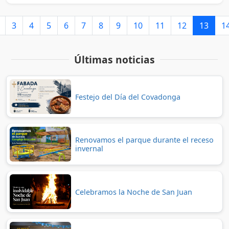
3
4
5
6
7
8
9
10
11
12
13
1
Últimas noticias
Festejo del Día del Covadonga
Renovamos el parque durante el receso
invernal
Celebramos la Noche de San Juan