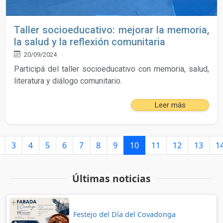
Taller socioeducativo: mejorar la memoria,
la salud y la reflexión comunitaria
20/09/2024
Participá del taller socioeducativo con memoria, salud,
literatura y diálogo comunitario.
Leer más
3
4
5
6
7
8
9
10
11
12
13
1
Últimas noticias
Festejo del Día del Covadonga